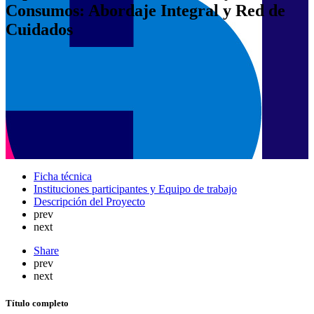
Consumos: Abordaje Integral y Red de
Cuidados
Ficha técnica
Instituciones participantes y Equipo de trabajo
Descripción del Proyecto
prev
next
Share
prev
next
Título completo