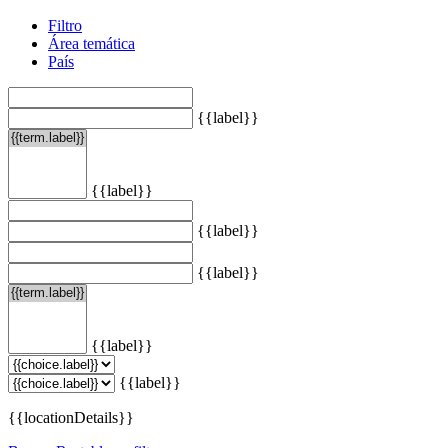
Filtro
Área temática
País
{{label}}
{{label}}
{{label}}
{{label}}
{{label}}
{{label}}
{{locationDetails}}